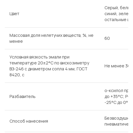
Серый, белый,
Цвет
синий, зелен
остальные цв
Массовая доля нелетучих веществ, %, не
60
менее
Условная вязкость эмали при
температуре 20±2°С по вискозиметру
Не менее 30
ВЗ-246 с диаметром сопла 4 мм, ГОСТ
8420, с
о-ксилол при
Разбавитель
до +35°С; Р-1
-25°С до 0°С
Безвоздушное
Способ нанесения
пневматическ