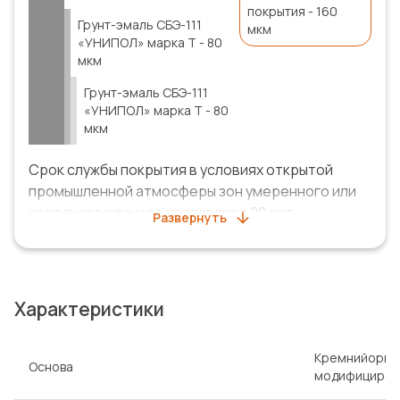
покрытия - 160
Грунт-эмаль СБЭ-111
мкм
«УНИПОЛ»
марка Т
-
80
мкм
Грунт-эмаль СБЭ-111
«УНИПОЛ»
марка Т
-
80
мкм
Срок службы покрытия в условиях открытой
промышленной атмосферы зон умеренного или
холодного климата составляет 20 лет
Развернуть
(заключение ООО НПО «Лакокраспокрытие»,
испытания по ГОСТ 9.401, метод 6).
Система покрытия включена в реестр ПАО «НК
Характеристики
«Роснефть».
Кремнийорга
Основа
модифициров