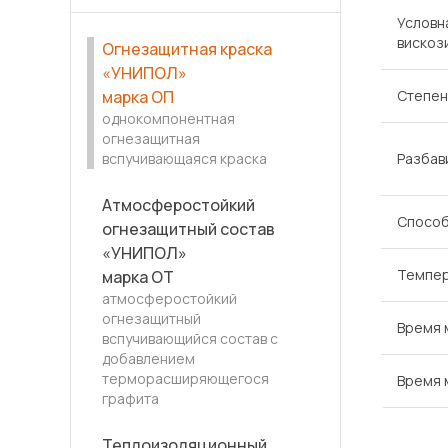
Условн
вискоз
Огнезащитная краска
«УНИПОЛ»
марка ОП
Степен
однокомпонентная
огнезащитная
вспучивающаяся краска
Разбав
Атмосферостойкий
Способ
огнезащитный состав
«УНИПОЛ»
Темпер
марка ОТ
атмосферостойкий
огнезащитный
Время 
вспучивающийся состав с
добавлением
терморасширяющегося
Время 
графита
Теплоизоляционный