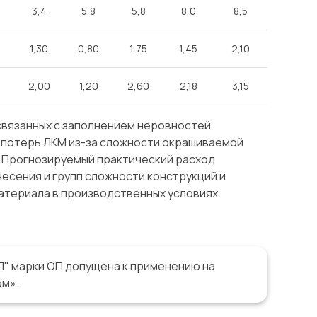
3,4
5,8
5,8
8,0
8,5
0
1,30
0,80
1,75
1,45
2,10
0
2,00
1,20
2,60
2,18
3,15
связанных с заполнением неровностей
 потерь ЛКМ из-за сложности окрашиваемой
. Прогнозируемый практический расход
есения и групп сложности конструкций и
атериала в производственных условиях.
" марки ОП допущена к применению на
ом».