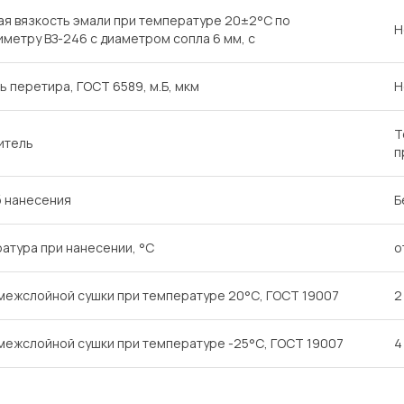
ая вязкость эмали при температуре 20±2°С по
Н
иметру ВЗ-246 с диаметром сопла 6 мм, с
ь перетира, ГОСТ 6589, м.Б, мкм
Н
Т
итель
п
 нанесения
Б
атура при нанесении, °С
о
межслойной сушки при температуре 20°С, ГОСТ 19007
2
межслойной сушки при температуре -25°С, ГОСТ 19007
4