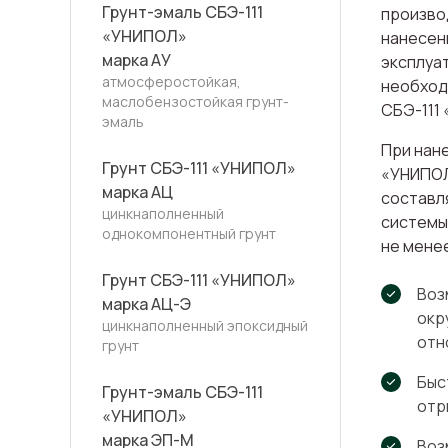
Грунт-эмаль СБЭ-111
произво
«УНИПОЛ»
нанесен
марка АУ
эксплуа
атмосферостойкая,
необход
маслобензостойкая грунт-
СБЭ-111
эмаль
При нан
Грунт СБЭ-111 «УНИПОЛ»
«УНИПОЛ
марка АЦ
составл
цинкнаполненный
системы
однокомпонентный грунт
не менее
Грунт СБЭ-111 «УНИПОЛ»
Воз
марка АЦ-Э
окр
цинкнаполненный эпоксидный
отн
грунт
Быс
Грунт-эмаль СБЭ-111
отр
«УНИПОЛ»
марка ЭП-М
Воз