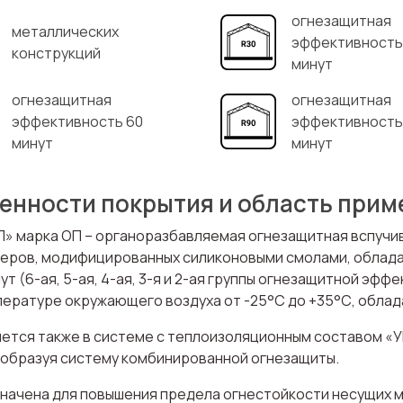
огнезащитная
металлических
эффективность
конструкций
минут
огнезащитная
огнезащитная
эффективность 60
эффективность
минут
минут
енности покрытия и область прим
» марка ОП – органоразбавляемая огнезащитная вспучи
еров, модифицированных силиконовыми смолами, обладае
нут (6-ая, 5-ая, 4-ая, 3-я и 2-ая группы огнезащитной эф
пературе окружающего воздуха от -25°С до +35°С, обла
ется также в системе с теплоизоляционным составом «У
), образуя систему комбинированной огнезащиты.
начена для повышения предела огнестойкости несущих 