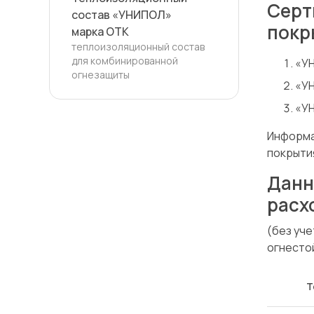
Серт
состав «УНИПОЛ»
покр
марка ОТК
теплоизоляционный состав
для комбинированной
«УН
огнезащиты
«УН
«УН
Информа
покрыти
Данн
расх
(без уч
огнесто
Т