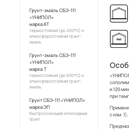
Грунт-эмаль СБЭ-111
«УНИПОЛ»
марка АТ
термостойкая (до 200°С) и
атмосферостойкая грунт-
эмаль
Грунт-эмаль СБЭ-111
«УНИПОЛ»
Особ
марка Т
«УНИПОЛ
термостойкая (до 600°С) и
атмосферостойкая грунт-
сополим
эмаль
и 120 ми
при тем
Грунт СБЭ-111 «УНИПОЛ»
марка ЭП
Применя
быстросохнущий эпоксидный
с изм. 1
грунт
Предназ