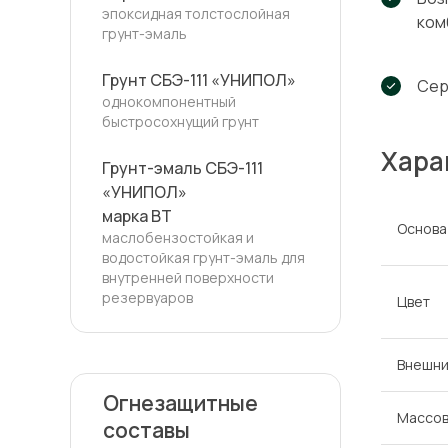
эпоксидная толстослойная
ком
грунт-эмаль
Грунт СБЭ-111 «УНИПОЛ»
Сер
однокомпонентный
быстросохнущий грунт
Хара
Грунт-эмаль СБЭ-111
«УНИПОЛ»
марка ВТ
Основа
маслобензостойкая и
водостойкая грунт-эмаль для
внутренней поверхности
резервуаров
Цвет
Внешни
Огнезащитные
Массов
составы