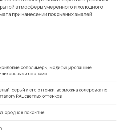
рытой атмосферы умеренного и холодного
мата при нанесении покрывных эмалей
криловые сополимеры, модифицированные
иликоновыми смолами
елый, серый и его оттенки, возможна колеровка по
аталогу RAL светлых оттенков
днородное покрытие
0