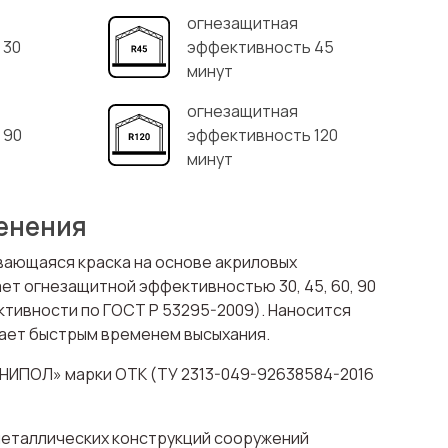
огнезащитная
 30
эффективность 45
минут
огнезащитная
 90
эффективность 120
минут
енения
вающаяся краска на основе акриловых
т огнезащитной эффективностью 30, 45, 60, 90
фективности по ГОСТ Р 53295-2009). Наносится
дает быстрым временем высыхания.
НИПОЛ» марки ОТК (ТУ 2313-049-92638584-2016
металлических конструкций сооружений