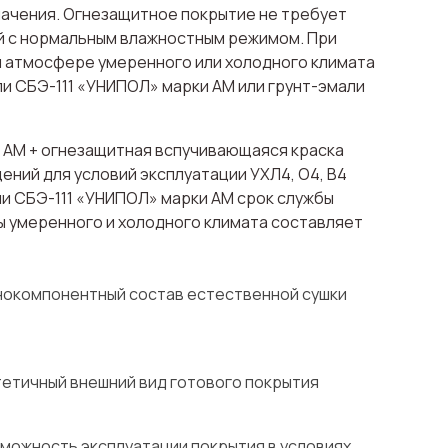
ачения. Огнезащитное покрытие не требует
й с нормальным влажностным режимом. При
 атмосфере умеренного или холодного климата
 СБЭ-111 «УНИПОЛ» марки АМ или грунт-эмали
а АМ + огнезащитная вспучивающаяся краска
ний для условий эксплуатации УХЛ4, О4, В4
ли СБЭ-111 «УНИПОЛ» марки АМ срок службы
 умеренного и холодного климата составляет
окомпонентный состав естественной сушки
етичный внешний вид готового покрытия
можность эксплуатации покрытия в условиях