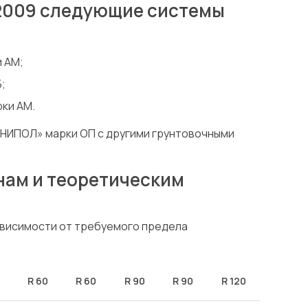
2009 следующие системы
 АМ;
;
ки АМ.
НИПОЛ» марки ОП с другими грунтовочными
ам и теоретическим
ависимости от требуемого предела
R 60
R 60
R 90
R 90
R 120