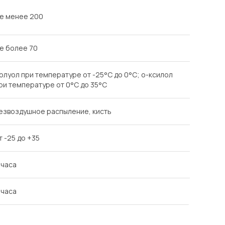
е менее 200
е более 70
олуол при температуре от -25°С до 0°С; о-ксилол
ри температуре от 0°С до 35°С
езвоздушное распыление, кисть
т -25 до +35
 часа
 часа