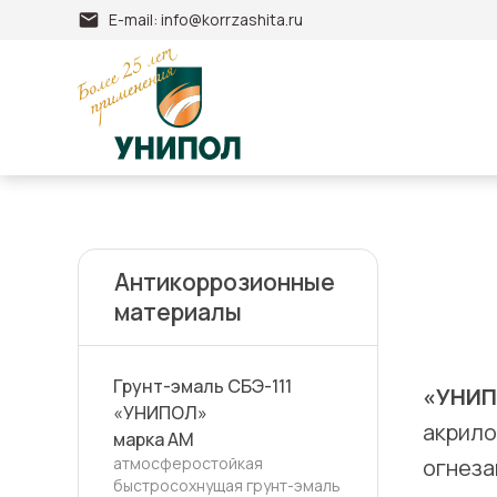
E-mail:
info@korrzashita.ru
Антикоррозионные
материалы
Грунт-эмаль СБЭ-111
«УНИП
«УНИПОЛ»
акрило
марка АМ
огнезащ
атмосферостойкая
быстросохнущая грунт-эмаль