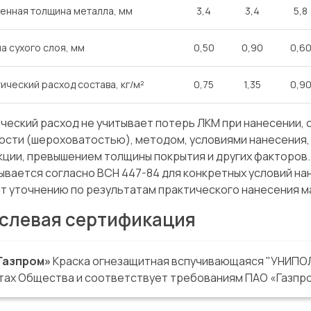
енная толщина металла, мм
3,4
3,4
5,8
а сухого слоя, мм
0,50
0,90
0,6
ический расход состава, кг/м²
0,75
1,35
0,9
ческий расход не учитывает потерь ЛКМ при нанесении, 
ости (шероховатостью), методом, условиями нанесения,
кции, превышением толщины покрытия и других факторов
ывается согласно ВСН 447-84 для конкретных условий нан
т уточнению по результатам практического нанесения м
слевая сертификация
Газпром»
Краска огнезащитная вспучивающаяся "УНИПОЛ
тах Общества и соответствует требованиям ПАО «Газпр