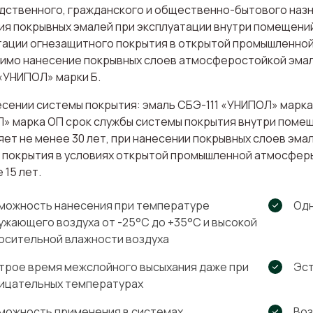
дственного, гражданского и общественно-бытового назн
ия покрывных эмалей при эксплуатации внутри помещени
тации огнезащитного покрытия в открытой промышленной
имо нанесение покрывных слоев атмосферостойкой эмали
 «УНИПОЛ» марки Б.
есении системы покрытия: эмаль СБЭ-111 «УНИПОЛ» марк
» марка ОП срок службы системы покрытия внутри помеще
яет не менее 30 лет, при нанесении покрывных слоев эма
 покрытия в условиях открытой промышленной атмосферы
 15 лет.
можность нанесения при температуре
Одн
ужающего воздуха от -25°С до +35°С и высокой
осительной влажности воздуха
трое время межслойного высыхания даже при
Эст
ицательных температурах
можность применения в системах
Воз