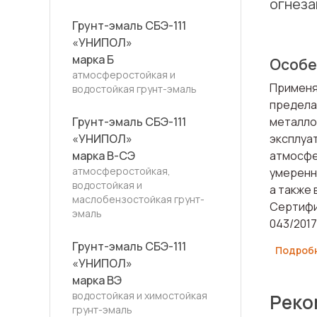
огнеза
Грунт-эмаль СБЭ-111
«УНИПОЛ»
марка Б
Особе
атмосферостойкая и
Применя
водостойкая грунт-эмаль
предела
Грунт-эмаль СБЭ-111
металло
«УНИПОЛ»
эксплуа
марка В-СЭ
атмосфе
атмосферостойкая,
умеренн
водостойкая и
а также
маслобензостойкая грунт-
Сертифи
эмаль
043/2017
Грунт-эмаль СБЭ-111
Подроб
«УНИПОЛ»
марка ВЭ
водостойкая и химостойкая
Реко
грунт-эмаль