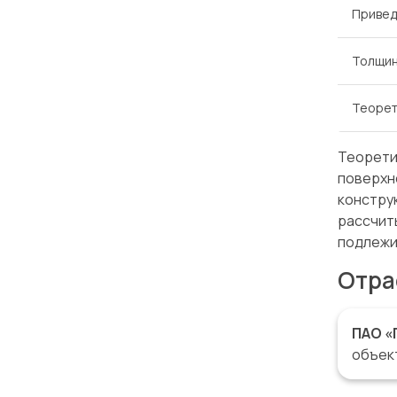
Привед
Толщин
Теорет
Теорети
поверхн
констру
рассчит
подлежи
Отра
ПАО «
объек