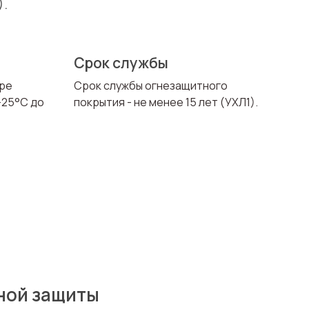
).
Срок службы
уре
Срок службы огнезащитного
-25°С до
покрытия - не менее 15 лет (УХЛ1).
ной защиты