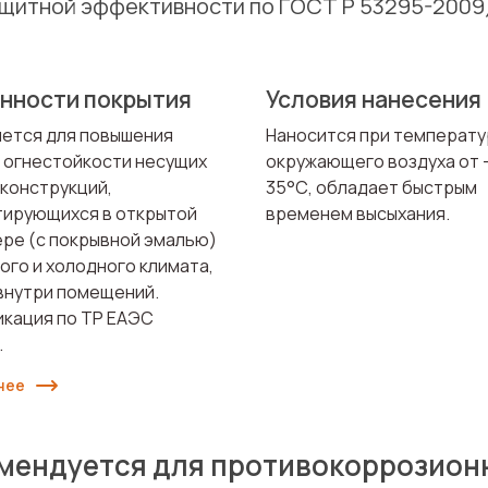
щитной эффективности по ГОСТ Р 53295-2009
нности покрытия
Условия нанесения
ется для повышения
Наносится при температ
 огнестойкости несущих
окружающего воздуха от 
конструкций,
35°С, обладает быстрым
тирующихся в открытой
временем высыхания.
ре (с покрывной эмалью)
ого и холодного климата,
 внутри помещений.
кация по ТР ЕАЭС
.
нее
мендуется для противокоррозион