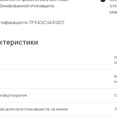
бинированной огнезащиты
отк
кли
тификация по ТР ЕАЭС 043/2017
ктеристики
А
с
Б
к
й вид покрытия
О
ая доля нелетучих веществ, не менее
7