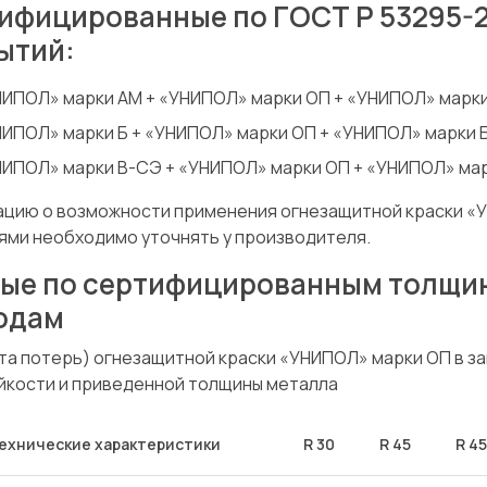
ифицированные по ГОСТ Р 53295-
ытий:
ИПОЛ» марки АМ + «УНИПОЛ» марки ОП + «УНИПОЛ» марки
ИПОЛ» марки Б + «УНИПОЛ» марки ОП + «УНИПОЛ» марки Б
ИПОЛ» марки В-СЭ + «УНИПОЛ» марки ОП + «УНИПОЛ» мар
цию о возможности применения огнезащитной краски «У
ями необходимо уточнять у производителя.
ые по сертифицированным толщин
одам
ета потерь) огнезащитной краски «УНИПОЛ» марки ОП в з
йкости и приведенной толщины металла
ехнические характеристики
R 30
R 45
R 45