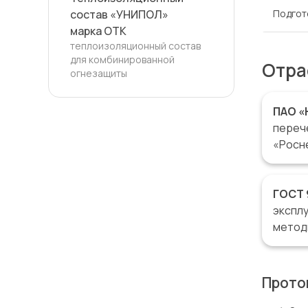
состав «УНИПОЛ»
Подгот
марка ОТК
теплоизоляционный состав
для комбинированной
Отра
огнезащиты
ПАО «
переч
«Росне
ГОСТ 
эксплу
метод
Прото