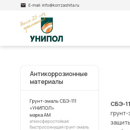
E-mail:
info@korrzashita.ru
Антикоррозионные
материалы
Грунт-эмаль СБЭ-111
СБЭ-1
«УНИПОЛ»
грунт-
марка АМ
защиты
атмосферостойкая
быстросохнущая грунт-эмаль