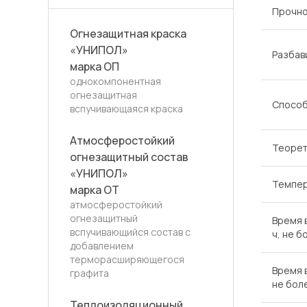
Прочно
Огнезащитная краска
«УНИПОЛ»
Разбав
марка ОП
однокомпонентная
огнезащитная
Способ
вспучивающаяся краска
Атмосферостойкий
Теорет
огнезащитный состав
«УНИПОЛ»
Темпер
марка ОТ
атмосферостойкий
огнезащитный
Время 
вспучивающийся состав с
ч, не б
добавлением
терморасширяющегося
Время 
графита
не бол
Теплоизоляционный