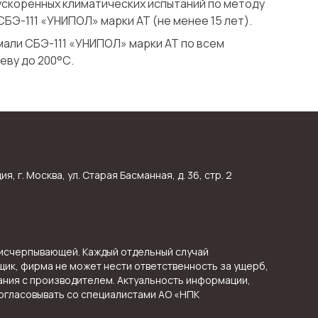
скоренных климатических испытаний по методу
СБЭ-111 «УНИПОЛ» марки АТ (не менее 15 лет).
али СБЭ-111 «УНИПОЛ» марки АТ по всем
еву до 200°С.
, г. Москва, ул. Старая Басманная, д. 36, стр. 2
 исчерпывающей. Каждый отдельный случай
щик, фирма не может нести ответственность за ущерб,
ния с производителем. Актуальность информации,
огласовывать со специалистами АО «НПК