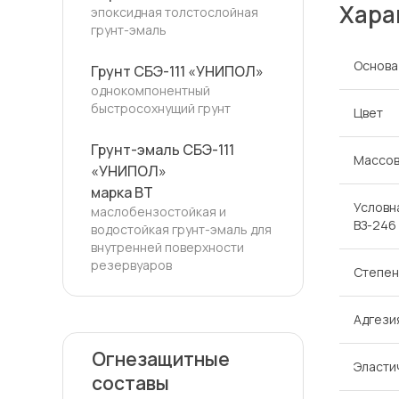
Хара
эпоксидная толстослойная
грунт-эмаль
Основа
Грунт СБЭ-111 «УНИПОЛ»
однокомпонентный
быстросохнущий грунт
Цвет
Грунт-эмаль СБЭ-111
Массов
«УНИПОЛ»
марка ВТ
Условн
маслобензостойкая и
ВЗ-246
водостойкая грунт-эмаль для
внутренней поверхности
резервуаров
Степен
Адгезия
Огнезащитные
Эласти
составы