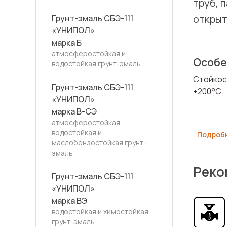
труб, 
открыт
Грунт-эмаль СБЭ-111
«УНИПОЛ»
марка Б
атмосферостойкая и
Особе
водостойкая грунт-эмаль
Стойкос
Грунт-эмаль СБЭ-111
+200°С.
«УНИПОЛ»
марка В-СЭ
атмосферостойкая,
водостойкая и
Подроб
маслобензостойкая грунт-
эмаль
Реко
Грунт-эмаль СБЭ-111
«УНИПОЛ»
марка ВЭ
водостойкая и химостойкая
грунт-эмаль