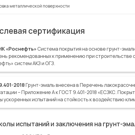
овка металлической поверхности
слевая сертификация
НК «Роснефть»
Система покрытия на основе грунт-эмали
ень рекомендованных к применению при строительстве 
фть» систем АКЗ и ОГЗ.
9.401-2018
Грунт-эмаль внесена в Перечень лакокрасочн
атации – Приложение А к ГОСТ 9.401-2018 «ЕСЗКС. Покры
ы ускоренных испытаний на стойкость к воздействию кли
колы испытаний и заключения на грунт-эма