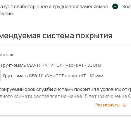
азует слабогорючее и трудновоспламеняемое
Кол
рытие
мендуемая система покрытия
Металл
Грунт-эмаль СБЭ-111 «УНИПОЛ»
марка АТ
-
80 мкм
Грунт-эмаль СБЭ-111 «УНИПОЛ»
марка АТ
-
80 мкм
озируемый срок службы системы покрытия в условиях о
одного климата составляет не менее 15 лет (заключение
.401, метод 6).
Развернуть
ма покрытия включена в реестр ПАО «НК «Роснефть».