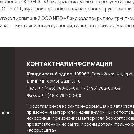
лючение ООО НПО «Лакокраспокрытие» по результатам у
ОСТ 9.401 двухслойного покрытия на основе грунт-эмали 
токол испытаний ООО НПО «Лакокраспокрытие» грунт-эм
азателям технических условий, включая стойкость к нагр
КОНТАКТНАЯ ИНФОРМАЦИЯ
Юридический адрес:
105066, Российская Федерация
E-mail:
info@korrzashita.ru
Тел.:
+7 (495) 780-66-09, +7 (495) 782-00-69
Факс.:
+7 (495) 782-00-69
Представленная на сайте информация не является
применения материала индивидуален, и, как постав
ищены.
нанесенный применением материала без согласова
представленной на сайте, просим дополнительно с
«КоррЗащита».