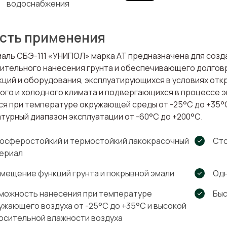
водоснабжения
сть применения
маль СБЭ-111 «УНИПОЛ» марка АТ предназначена для созд
ительного нанесения грунта и обеспечивающего долгов
кций и оборудования, эксплуатирующихся в условиях о
ого и холодного климата и подвергающихся в процессе э
ся при температуре окружающей среды от -25°С до +35°С
турный диапазон эксплуатации от -60°С до +200°С.
осферостойкий и термостойкий лакокрасочный
Сто
ериал
мещение функций грунта и покрывной эмали
Одн
можность нанесения при температуре
Быс
ужающего воздуха от -25°С до +35°С и высокой
осительной влажности воздуха