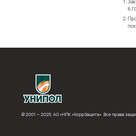
Зак
6 Г
Про
пок
© 2001 — 2025. АО «НПК «КоррЗащита». Все права защ