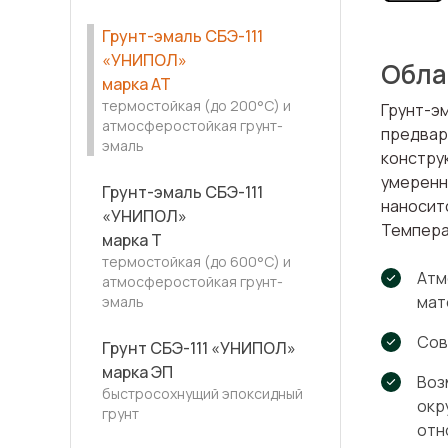
Грунт-эмаль СБЭ-111
«УНИПОЛ»
Обла
марка АТ
термостойкая (до 200°С) и
Грунт-э
атмосферостойкая грунт-
предвар
эмаль
констру
умеренн
Грунт-эмаль СБЭ-111
наносит
«УНИПОЛ»
Темпера
марка Т
термостойкая (до 600°С) и
Атм
атмосферостойкая грунт-
мат
эмаль
Сов
Грунт СБЭ-111 «УНИПОЛ»
марка ЭП
Воз
быстросохнущий эпоксидный
окр
грунт
отн