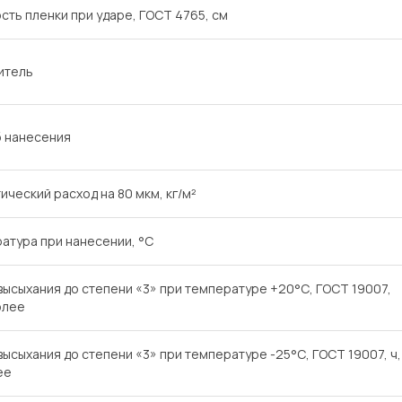
сть пленки при ударе, ГОСТ 4765, см
итель
 нанесения
ический расход на 80 мкм, кг/м²
атура при нанесении, °С
высыхания до степени «3» при температуре +20°С, ГОСТ 19007,
олее
высыхания до степени «3» при температуре -25°С, ГОСТ 19007, ч,
ее