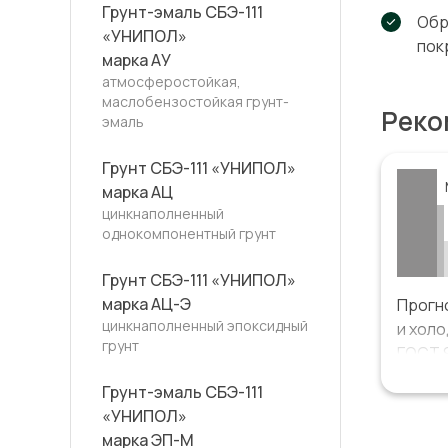
Грунт-эмаль СБЭ-111
Обр
«УНИПОЛ»
пок
марка АУ
атмосферостойкая,
маслобензостойкая грунт-
Реко
эмаль
Грунт СБЭ-111 «УНИПОЛ»
марка АЦ
цинкнаполненный
однокомпонентный грунт
Грунт СБЭ-111 «УНИПОЛ»
марка АЦ-Э
Прогн
цинкнаполненный эпоксидный
и хол
грунт
ГОСТ 9
Грунт-эмаль СБЭ-111
Систе
«УНИПОЛ»
марка ЭП-М