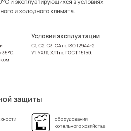
0°С и эксплуатирующихся в условиях
ого и холодного климата.
Условия эксплуатации
ри
C1, C2, C3, С4 по ISO 12944-2.
+35°С,
У1, УХЛ1, ХЛ1 по ГОСТ 15150.
оком
ной защиты
рхности
оборудования
котельного хозяйства