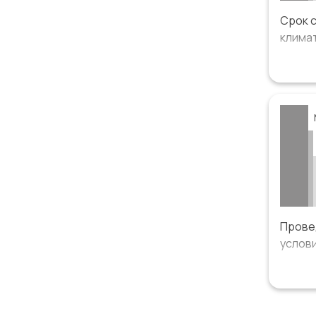
Срок 
климат
Систе
Провед
услови
Покры
погруж
Герсе