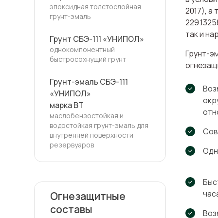
эпоксидная толстослойная
2017), а
грунт-эмаль
229.1325
так и на
Грунт СБЭ-111 «УНИПОЛ»
однокомпонентный
Грунт-эм
быстросохнущий грунт
огнезащ
Грунт-эмаль СБЭ-111
Воз
«УНИПОЛ»
окр
марка ВТ
отн
маслобензостойкая и
водостойкая грунт-эмаль для
Сов
внутренней поверхности
резервуаров
Одн
Быс
час
Огнезащитные
составы
Воз