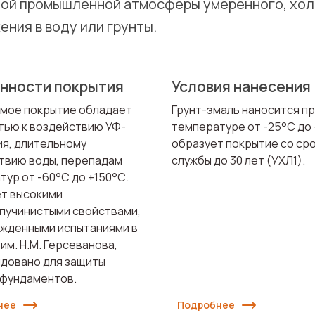
ой промышленной атмосферы умеренного, холо
ения в воду или грунты.
нности покрытия
Условия нанесения
мое покрытие обладает
Грунт-эмаль наносится п
тью к воздействию УФ-
температуре от -25°С до 
ия, длительному
образует покрытие со ср
твию воды, перепадам
службы до 30 лет (УХЛ1).
ур от -60°С до +150°С.
т высокими
пучинистыми свойствами,
жденными испытаниями в
м. Н.М. Герсеванова,
довано для защиты
 фундаментов.
нее
Подробнее