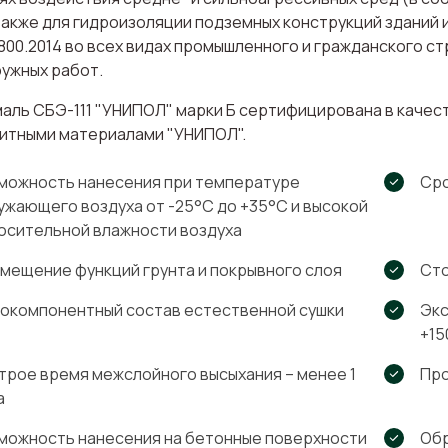
 также для гидроизоляции подземных конструкций зданий 
800.2014 во всех видах промышленного и гражданского ст
ружных работ.
аль СБЭ-111 "УНИПОЛ" марки Б сертифицирована в качест
итными материалами "УНИПОЛ".
можность нанесения при температуре
Сро
ужающего воздуха от -25°С до +35°С и высокой
осительной влажности воздуха
мещение функций грунта и покрывного слоя
Сто
окомпонентный состав естественной сушки
Экс
+15
трое время межслойного высыхания – менее 1
Про
а
можность нанесения на бетонные поверхности
Обр