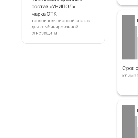
катег
состав «УНИПОЛ»
от 15 
марка ОТК
умерен
теплоизоляционный состав
для комбинированной
С5 (п
огнезащиты
солен
Систе
серти
Срок 
климат
Систе
срок с
«высок
Систе