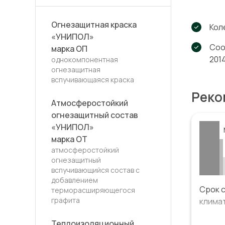
Огнезащитная краска
Кол
«УНИПОЛ»
Соо
марка ОП
201
однокомпонентная
огнезащитная
вспучивающаяся краска
Реко
Атмосферостойкий
огнезащитный состав
«УНИПОЛ»
марка ОТ
атмосферостойкий
огнезащитный
вспучивающийся состав с
добавлением
Срок 
терморасширяющегося
графита
климат
Провед
Теплоизоляционный