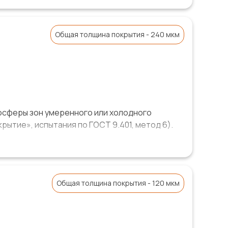
ие и промышленные атмосферы), «высокий» -
вности С4 (городские и прибрежные зоны с
тегории атмосферной коррозионной активности
Общая толщина покрытия - 240 мкм
тмосферой, береговые зоны с высокой
 «Роснефть», ГК «Трансстрой»,
осферы зон умеренного или холодного
ытие», испытания по ГОСТ 9.401, метод 6).
ООО НПО «Лакокраспокрытие» обеспечивает
атмосферной коррозионной активности С4 и
ости C5.
Общая толщина покрытия - 120 мкм