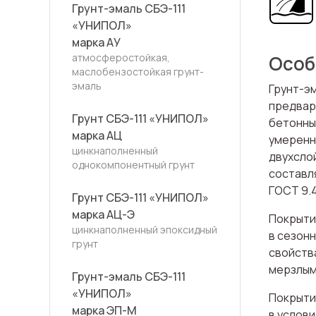
Грунт-эмаль СБЭ-111
«УНИПОЛ»
марка АУ
атмосферостойкая,
Особ
маслобензостойкая грунт-
эмаль
Грунт-э
предвар
Грунт СБЭ-111 «УНИПОЛ»
бетонны
марка АЦ
умеренно
цинкнаполненный
двухсло
однокомпонентный грунт
составля
ГОСТ 9.4
Грунт СБЭ-111 «УНИПОЛ»
марка АЦ-Э
Покрыти
цинкнаполненный эпоксидный
в сезон
грунт
свойства
мерзлым
Грунт-эмаль СБЭ-111
«УНИПОЛ»
Покрыти
марка ЭП-М
в услови