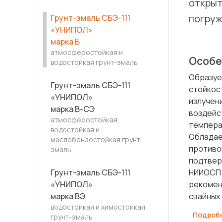
открыт
погруж
Грунт-эмаль СБЭ-111
«УНИПОЛ»
марка Б
атмосферостойкая и
Особе
водостойкая грунт-эмаль
Образуе
Грунт-эмаль СБЭ-111
стойкос
«УНИПОЛ»
излучен
марка В-СЭ
воздейс
атмосферостойкая,
температ
водостойкая и
Обладае
маслобензостойкая грунт-
противо
эмаль
подтвер
Грунт-эмаль СБЭ-111
НИИОСП и
«УНИПОЛ»
рекомен
марка ВЭ
свайных
водостойкая и химостойкая
Подроб
грунт-эмаль