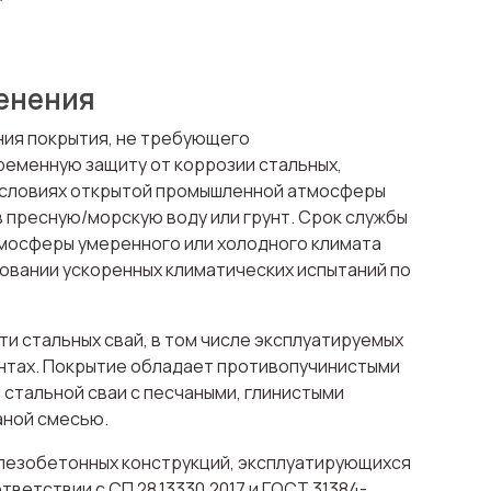
енения
ния покрытия, не требующего
еменную защиту от коррозии стальных,
 условиях открытой промышленной атмосферы
в пресную/морскую воду или грунт. Срок службы
тмосферы умеренного или холодного климата
сновании ускоренных климатических испытаний по
и стальных свай, в том числе эксплуатируемых
нтах. Покрытие обладает противопучинистыми
 стальной сваи с песчаными, глинистыми
аной смесью.
лезобетонных конструкций, эксплуатирующихся
ветствии с СП 28.13330.2017 и ГОСТ 31384-