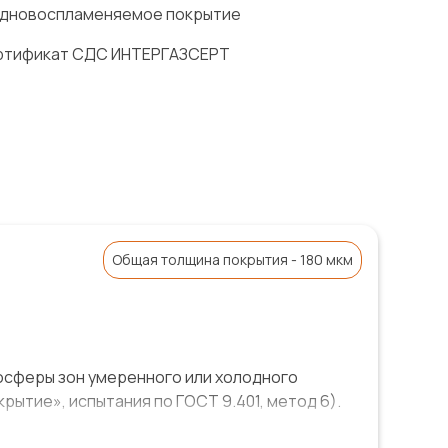
дновоспламеняемое покрытие
ртификат СДС ИНТЕРГАЗСЕРТ
Общая толщина покрытия - 180 мкм
осферы зон умеренного или холодного
ытие», испытания по ГОСТ 9.401, метод 6).
лужбы «очень высокий» - более 25 лет для