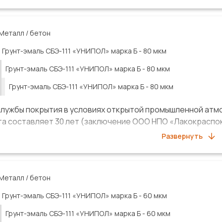
ории атмосферной коррозионной активности С3 (городск
до 25 лет для категории атмосферной коррозионной акти
ной засоленностью), «средний» - от 7 до 15 лет для ка
Металл / бетон
ромышленные зоны с высокой влажностью и агрессивной а
Грунт-эмаль СБЭ-111 «УНИПОЛ»
марка Б
-
80 мкм
остью).
Грунт-эмаль СБЭ-111 «УНИПОЛ»
марка Б
-
80 мкм
ма покрытия включена в реестры ПАО «Газпром», ПАО «НК
Грунт-эмаль СБЭ-111 «УНИПОЛ»
марка Б
-
80 мкм
фицирована в СДС ИНТЕРГАЗСЕРТ.
службы покрытия в условиях открытой промышленной атм
а составляет 30 лет (заключение ООО НПО «Лакокраспокр
Развернуть
ма покрытия на основании испытаний по ISO 12944-6 в 
лужбы «очень высокий (VH)» (более 25 лет) в условиях 
ий (H)» (от 15 до 25 лет) в условиях коррозионной активн
Металл / бетон
ма покрытия включена в реестр ГК «Трансстрой».
Грунт-эмаль СБЭ-111 «УНИПОЛ»
марка Б
-
60 мкм
Грунт-эмаль СБЭ-111 «УНИПОЛ»
марка Б
-
60 мкм