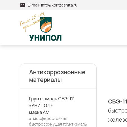
E-mail:
info@korrzashita.ru
Антикоррозионные
материалы
Грунт-эмаль СБЭ-111
СБЭ-1
«УНИПОЛ»
быстро
марка АМ
железо
атмосферостойкая
быстросохнущая грунт-эмаль