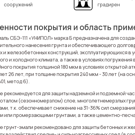
сооружений
градирен
енности покрытия и область прим
маль СБЭ-111 «УНИПОЛ» марка Б предназначена для созда
ительного нанесения грунта и обеспечивающего долговр
х и железобетонных конструкций, эксплуатирующихся в
го и холодного климата, а также в условиях погружения 
йного покрытия толщиной 180 мкм в условиях открытой а
ет 26 лет, при толщине покрытия 240 мкм - 30 лет (на о
01, метод 6).
е рекомендуется для защиты надземной и подземной част
ноталом (сезонномерзлом) слое, многолетнемерзлых гру
ми, т.к. обеспечивает снижение на 31-36% сил смерзания
и или промерзающими грунтами, а также цементно-песч
е грунт-эмали рекомендовано для защиты бетонных и же
ях воздействия средне- и сильноагрессивных сред (в соот