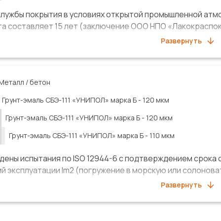
службы покрытия в условиях открытой промышленной атм
а составляет 15 лет (заключение ООО НПО «Лакокраспокр
Развернуть
ма покрытия включена в реестры ПАО «НК «Роснефть», ГК
Металл / бетон
Грунт-эмаль СБЭ-111 «УНИПОЛ»
марка Б
-
120 мкм
Грунт-эмаль СБЭ-111 «УНИПОЛ»
марка Б
-
120 мкм
Грунт-эмаль СБЭ-111 «УНИПОЛ»
марка Б
-
110 мкм
ены испытания по ISO 12944-6 с подтверждением срока сл
й эксплуатации Im2 (погружение в морскую или солоновату
Развернуть
тие обладает высокими противопучинистыми свойствами 
аемых в грунты, в т.ч. многолетнемерзлые. По результат
ванова, покрытие грунт-эмали СБЭ-111 «УНИПОЛ» марки 