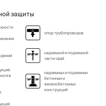
ной защиты
рхности
опор трубопроводов
начения
надземной и подземной
ждений
части свай
укций,
надземных и подземных
ихся в
бетонных и
железобетонных
конструкций
1
укций