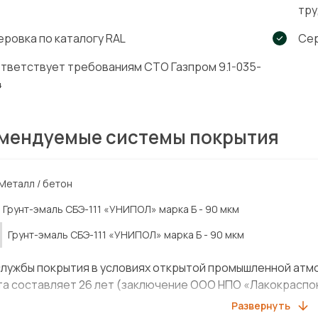
тру
еровка по каталогу RAL
Се
тветствует требованиям СТО Газпром 9.1-035-
4
мендуемые системы покрытия
Металл / бетон
Грунт-эмаль СБЭ-111 «УНИПОЛ»
марка Б
-
90 мкм
Грунт-эмаль СБЭ-111 «УНИПОЛ»
марка Б
-
90 мкм
службы покрытия в условиях открытой промышленной атм
а составляет 26 лет (заключение ООО НПО «Лакокраспокр
Развернуть
ены испытания по ISO 12944-6 с подтверждением срока с