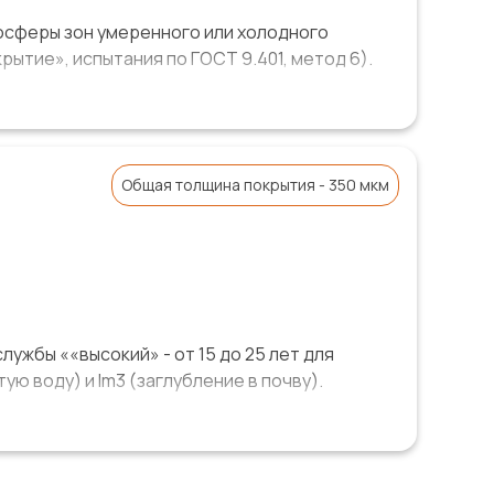
осферы зон умеренного или холодного
ытие», испытания по ГОСТ 9.401, метод 6).
 «Трансстрой».
Общая толщина покрытия - 350 мкм
ужбы ««высокий» - от 15 до 25 лет для
ю воду) и Im3 (заглубление в почву).
и рекомендовано для защиты стальных свай,
ам проведенных испытаний в НИИОСП им. Н.М.
Б обеспечивает эффективное снижение сил