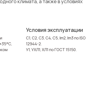
дного климата, а также в условиях
Условия эксплуатации
ри
C1, C2, С3, С4, С5, Im2, Im3 по ISO
+35°С,
12944-2.
оком
У1, УХЛ1, ХЛ1 по ГОСТ 15150.