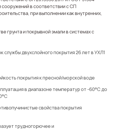
и сооружений в соответствии с СП
роительства, при выполнении как внутренних,
ве грунта и покрывной эмали в системах с
к службы двухслойного покрытия 26 лет в УХЛ1
йкость покрытия к пресной/морской воде
плуатация в диапазоне температур от -60°С до
0°С
тивопучинистые свойства покрытия
азует трудногорючее и